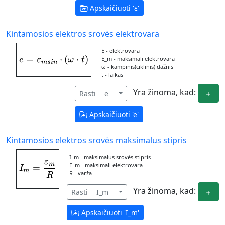
Apskaičiuoti '
ε
'
Kintamosios elektros srovės elektrovara
Ε - elektrovara
=
e = \varepsilon_{msin}\cdot (\omega\cd
⋅
(
⋅
)
Ε_m - maksimali elektrovara
e
ε
ω
t
m
s
in
ω - kampinis(ciklinis) dažnis
t - laikas
Yra žinoma, kad:
Rasti
e
Apskaičiuoti '
e
'
Kintamosios elektros srovės maksimalus stipris
I_m - maksimalus srovės stipris
ε
I_{m} = \frac{\varepsilon_{m}}{R}
m
Ε_m - maksimali elektrovara
=
I
m
R - varža
R
Yra žinoma, kad:
Rasti
I_m
Apskaičiuoti '
I_m
'