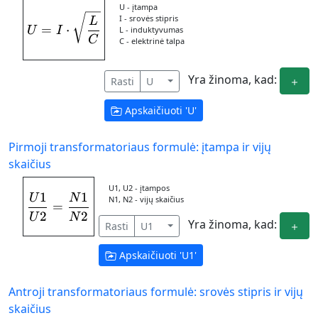
U - įtampa
U = I\cdot \sqrt {\frac{L}{C}}
I - srovės stipris
L
=
⋅
L - induktyvumas
U
I
C
C - elektrinė talpa
Yra žinoma, kad:
Rasti
U
Apskaičiuoti '
U
'
Pirmoji transformatoriaus formulė: įtampa ir vijų
skaičius
U1, U2 - įtampos
1
1
U
N
\frac{U1}{U2} = \frac{N1}{N2}
N1, N2 - vijų skaičius
=
2
2
U
N
Yra žinoma, kad:
Rasti
U1
Apskaičiuoti '
U1
'
Antroji transformatoriaus formulė: srovės stipris ir vijų
skaičius