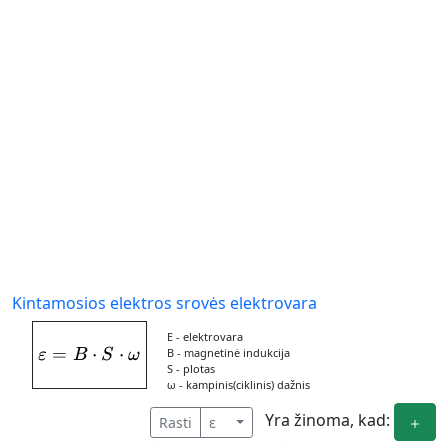
Kintamosios elektros srovės elektrovara
Ε - elektrovara
=
\varepsilon = B\cdot S\cdot \omega
⋅
⋅
B - magnetinė indukcija
ε
B
S
ω
S - plotas
ω - kampinis(ciklinis) dažnis
Yra žinoma, kad:
Rasti
ε