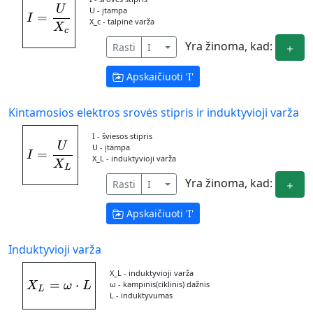
U
I = \frac{U}{X_{c}}
U - įtampa
=
I
X_c - talpinė varža
X
c
Yra žinoma, kad:
Rasti
I
Apskaičiuoti '
I
'
Kintamosios elektros srovės stipris ir induktyvioji varža
I - šviesos stipris
U
I = \frac{U}{X_{L}}
U - įtampa
=
I
X_L - induktyvioji varža
X
L
Yra žinoma, kad:
Rasti
I
Apskaičiuoti '
I
'
Induktyvioji varža
X_L - induktyvioji varža
=
X_{L} = \omega\cdot L
⋅
ω - kampinis(ciklinis) dažnis
X
ω
L
L
L - induktyvumas