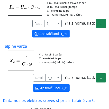
I_m - maksimalus srovės stipris
=
I_{m} = U_{m}\cdot C\cdot \omega
⋅
⋅
U_m - maksimali įtampa
I
U
C
ω
m
m
C - elektrinė talpa
ω - kampinis(ciklinis) dažnis
Yra žinoma, kad:
Rasti
I_m
Apskaičiuoti '
I_m
'
Talpinė varža
X_c - talpinė varža
1
X_{c} = \frac{1}{C\cdot \omega}
C - elektrinė talpa
=
X
ω - kampinis(ciklinis) dažnis
c
⋅
C
ω
Yra žinoma, kad:
Rasti
X_c
Apskaičiuoti '
X_c
'
Kintamosios elektros srovės stipris ir talpinė varža
I - srovės stipris