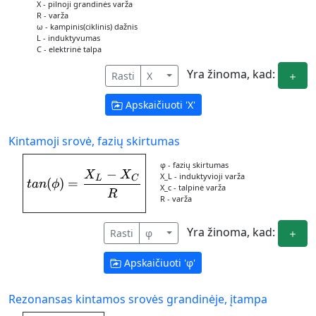
X - pilnoji grandinės varža
R - varža
ω - kampinis(ciklinis) dažnis
L - induktyvumas
C - elektrinė talpa
Yra žinoma, kad:
Rasti
X
Apskaičiuoti '
X
'
Kintamoji srovė, fazių skirtumas
φ - fazių skirtumas
−
X
X
tan(\phi) = \frac{X_{L}-X_{C}}{R}
X_L - induktyvioji varža
L
C
(
)
=
t
an
ϕ
X_c - talpinė varža
R
R - varža
Yra žinoma, kad:
Rasti
φ
Apskaičiuoti '
φ
'
Rezonansas kintamos srovės grandinėje, įtampa