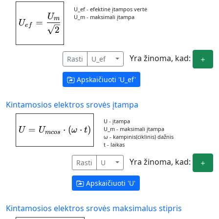
U_ef - efektinė įtampos vertė
U
U_{ef} = \frac{U_{m}}{\sqrt {2}}
U_m - maksimali įtampa
m
=
U
e
f
2
Yra žinoma, kad:
Rasti
U_ef
Apskaičiuoti '
U_ef
'
Kintamosios elektros srovės įtampa
U - įtampa
=
U = U_{mcos}\cdot (\omega\cdot t)
⋅
(
⋅
)
U_m - maksimali įtampa
U
U
ω
t
m
cos
ω - kampinis(ciklinis) dažnis
t - laikas
Yra žinoma, kad:
Rasti
U
Apskaičiuoti '
U
'
Kintamosios elektros srovės maksimalus stipris