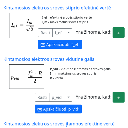
Kintamosios elektros srovės stiprio efektinė vertė
I_ef - efektinė srovės stiprio vertė
I
I_{ef} = \frac{I_{m}}{\sqrt {2}}
I_m - maksimalus srovės stipris
m
=
I
e
f
2
Yra žinoma, kad:
Rasti
I_ef
Apskaičiuoti '
I_ef
'
Kintamosios elektros srovės vidutinė galia
P_vid - vidutinė kintamosios srovės galia
2
⋅
p_{vid} = \frac{I_{m}^{2}\cdot R}{2}
I
R
I_m - maksimalus srovės stipris
m
=
p
R - varža
v
i
d
2
Yra žinoma, kad:
Rasti
p_vid
Apskaičiuoti '
p_vid
'
Kintamosios elektros srovės įtampos efektinė vertė