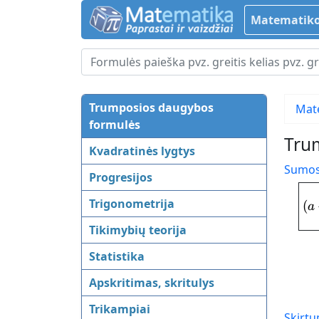
Matematiko
Trumposios daugybos
Mat
formulės
Tru
Kvadratinės lygtys
Sumos
Progresijos
Trigonometrija
(
a
Tikimybių teorija
Statistika
Apskritimas, skritulys
Trikampiai
Skirt