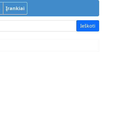
s
Įrankiai
{2}