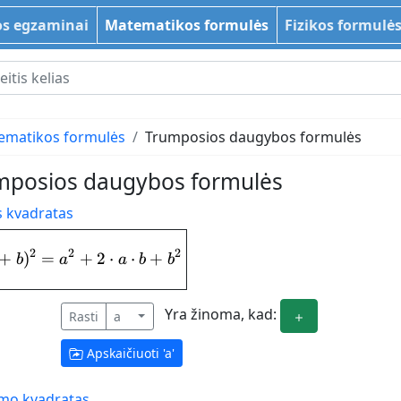
s egzaminai
Matematikos formulės
Fizikos formulė
ematikos formulės
Trumposios daugybos formulės
mposios daugybos formulės
 kvadratas
2
2
2
+
)
=
+
(a+b)^{2} = a^{2}+2\cdot a\cdot b+b^
2
⋅
⋅
+
b
a
a
b
b
Yra žinoma, kad:
Rasti
a
Apskaičiuoti '
a
'
umo kvadratas