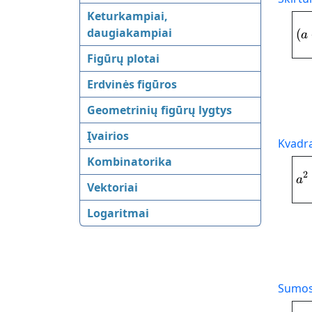
Keturkampiai,
daugiakampiai
(
a
Figūrų plotai
Erdvinės figūros
Geometrinių figūrų lygtys
Įvairios
Kvadr
Kombinatorika
2
a
Vektoriai
Logaritmai
Sumos