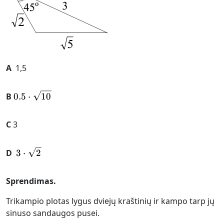
A
1,5
0.5\cdot \sqrt {10}
B
0.5
⋅
10
C
3
3\cdot \sqrt {2}
D
3
⋅
2
Sprendimas.
Trikampio plotas lygus dviejų kraštinių ir kampo tarp jų
sinuso sandaugos pusei.