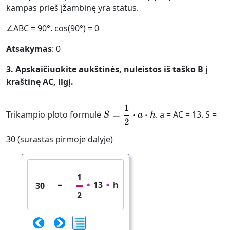
kampas prieš įžambinę yra status.
∠ABC = 90°. cos(90°) = 0
Atsakymas
: 0
3. Apskaičiuokite aukštinės, nuleistos iš taško B į
kraštinę AC, ilgį.
1
S = \frac{1}{2}\cdot 
Trikampio ploto formulė
=
⋅
⋅
. a = AC = 13. S =
S
a
h
2
30 (surastas pirmoje dalyje)
1
=
13
h
30
2