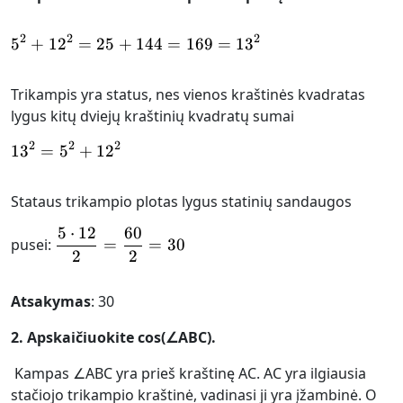
2
2
2
5
+
1
2
=
25
+
144
5^{2}+12^{2} = 25+144 = 169 = 
=
169
=
1
3
Trikampis yra status, nes vienos kraštinės kvadratas
lygus kitų dviejų kraštinių kvadratų sumai
2
2
2
1
3
=
5
13^{2} = 5^{2}+12^{2}
+
1
2
Stataus trikampio plotas lygus statinių sandaugos
5
⋅
12
60
\frac{5\cdot 12}{2} = \frac{60}{2}
pusei:
=
=
30
2
2
Atsakymas
: 30
2. Apskaičiuokite cos(∠ABC).
Kampas ∠ABC yra prieš kraštinę AC. AC yra ilgiausia
stačiojo trikampio kraštinė, vadinasi ji yra įžambinė. O