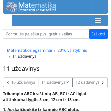
Matematikos egzaminai
2016 valstybinis
11 uždavinys
11 uždavinys
10 uždavinys
12 uždavinys
Trikampio ABC kraštinių AB, BC ir AC ilgiai
atitinkamai lygūs 5 cm, 12 cm ir 13 cm.
1. Apskaičiuokite trikampio ABC plotą.