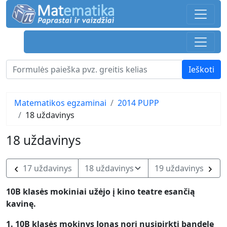
Matematikos egzaminai
2014 PUPP
18 uždavinys
18 uždavinys
17 uždavinys
19 uždavinys
10B klasės mokiniai užėjo į kino teatre esančią
kavinę.
1. 10B klasės mokinys Jonas nori nusipirkti bandelę