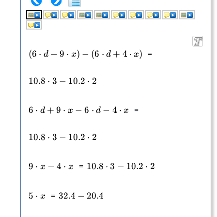
(
6
⋅
+
9
⋅
)
−
(6\cdot d+9\cdot x)-(6\cdot d+
(
6
⋅
+
4
⋅
)
=
d
x
d
x
10.8
⋅
3
−
10.8\cdot 3-10.2\cdot 2
10.2
⋅
2
6
⋅
+
9
⋅
−
6\cdot d+9\cdot x-6\cdot d-4\cd
6
⋅
−
4
⋅
=
d
x
d
x
10.8
⋅
3
−
10.8\cdot 3-10.2\cdot 2
10.2
⋅
2
9
⋅
−
9\cdot x-4\cdot x
4
⋅
=
10.8
⋅
3
−
10.8\cdot 3-10.2\cdot 2
10.2
⋅
2
x
x
5
⋅
5\cdot x
=
32.4
−
32.4-20.4
20.4
x