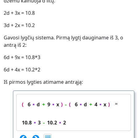
džemu kainuoja d litų.
2d + 3x = 10.8
3d + 2x = 10.2
Gavosi lygčių sistema. Pirmą lygtį dauginame iš 3, o
antrą iš 2:
6d + 9x = 10.8*3
6d + 4x = 10.2*2
Iš pirmos lygties atimame antrąją:
=
(
6
d
+
9
x
)
-
(
6
d
+
4
x
)
10.8
3
-
10.2
2