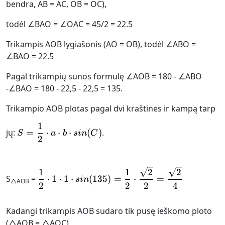
bendra, AB = AC, OB = OC),
todėl ∠BAO = ∠OAC = 45/2 = 22.5
Trikampis AOB lygiašonis (AO = OB), todėl ∠ABO =
∠BAO = 22.5
Pagal trikampių sunos formulę ∠AOB = 180 - ∠ABO
-∠BAO = 180 - 22,5 - 22,5 = 135.
Trikampio AOB plotas pagal dvi kraštines ir kampą tarp
1
S = \frac{1}{2}\cdot a\cdot b\cdot si
jų:
=
⋅
⋅
⋅
(
)
.
S
a
b
s
in
C
2
\frac{1}{2}\cdot 1\cdot 1\
1
1
2
2
S
=
⋅
1
⋅
1
⋅
(
135
)
=
⋅
=
s
in
△AOB
2
2
2
4
Kadangi trikampis AOB sudaro tik pusę ieškomo ploto
(△AOB = △AOC),