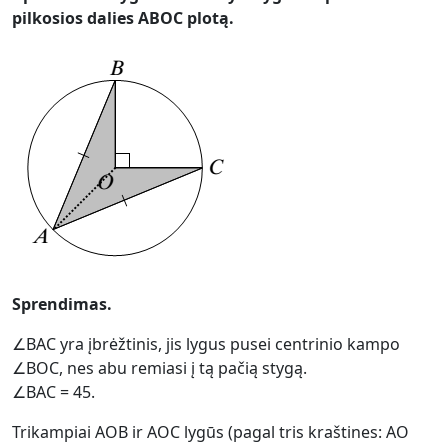
pilkosios dalies ABOC plotą.
Sprendimas.
∠BAC yra įbrėžtinis, jis lygus pusei centrinio kampo
∠BOC, nes abu remiasi į tą pačią stygą.
∠BAC = 45.
Trikampiai AOB ir AOC lygūs (pagal tris kraštines: AO