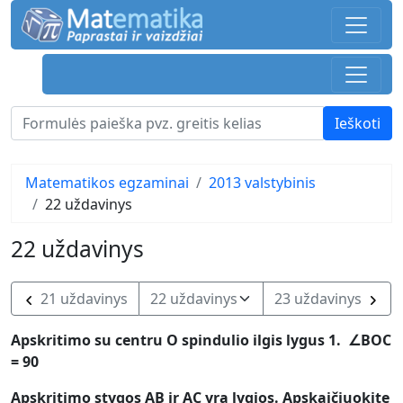
Matematikos egzaminai
2013 valstybinis
22 uždavinys
22 uždavinys
21 uždavinys
23 uždavinys
Apskritimo su centru O spindulio ilgis lygus 1. ∠BOC
= 90
Apskritimo stygos AB ir AC yra lygios. Apskaičiuokite